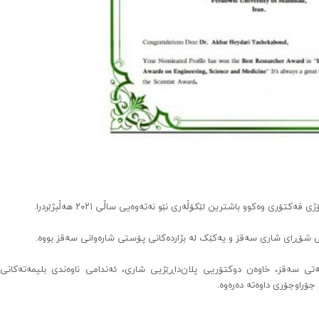
ۆری وەکوو باشترین لێکۆڵەری نێو نەتەوەیی ساڵی ٢٠٢١ هەڵبژێردرا.
لی شۆڕای شاری سەقز و یەکێک لە بژاردەکانی پۆستی شارەوانی سەقز بووە.
ەتی سەقز، خاوەن دوکتۆریی پلان‌داڕێژیی شاری، ئەندامی ناوەندی بلیمەتەکانی 
ۆراوجۆری داوەتە دەرەوە.