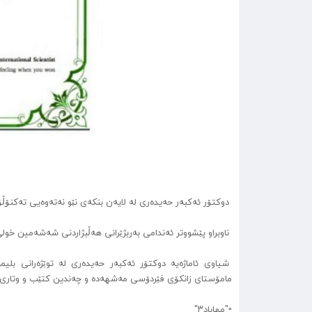
دوکتۆر ئەکبەر حەیدەری لە لایەن بنکەی نێو نەتەوەیی تەکنۆڵۆژی فەکت
ناوبراو پێشووتر ئەندامی بەربژێرانی هەڵبژاردنی شەشەمین خو
شیاوی ئاماژەیە دوکتۆر ئەکبەر حەیدەری لە توێژەرانی بلیم
مامۆستای زانکۆی فێردۆسی مەشهەدە و چەندین کتێب و وتاری ج