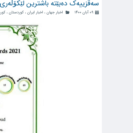
سەقزییەک دەبێتە باشترین لێکۆڵەری نێو
۰۹ آبان ۱۴۰۰
اخبار جهان
،
اخبار ایران
،
کوردستان
،
کورد