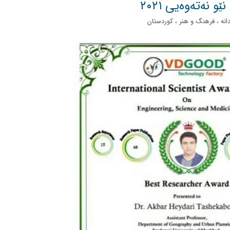
 نەتەوەیی ٢٠٢١
انه
،
فرهنگ و هنر
،
کوردستان