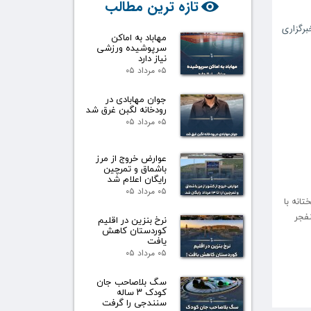
تازه ترین مطالب
برگزاری
مهاباد به اماکن
سرپوشیده ورزشی
نیاز دارد
۰۵ مرداد ۰۵
جوان مهابادی در
رودخانه لگبن غرق شد
۰۵ مرداد ۰۵
عوارض خروج از مرز
باشماق و تمرچین
رایگان اعلام شد
۰۵ مرداد ۰۵
بختانه با
نفجر
نرخ بنزین در اقلیم
کوردستان کاهش
یافت
۰۵ مرداد ۰۵
سگ بلاصاحب جان
کودک ۳ ساله
سنندجی را گرفت