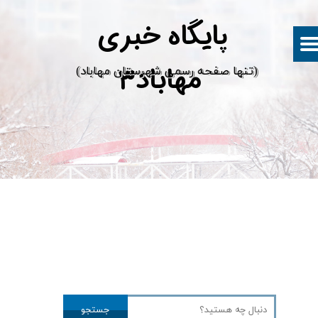
پ
ایگاه خبری
مهاباد۳
​(تنها صفحه رسمی شهرستان مهاباد)
جستجو