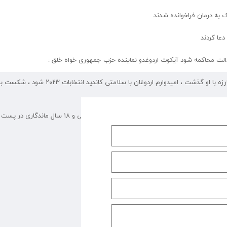
 به درمان فراخوانده شدند
دعا کردند
 عدالت محاکمه شود آیکوت اردوغدو نماینده حزب جمهوری خواه خلق :
خبر حال وخیم اردوغان را شنیده‌ام ، همه زندگی سیاسیم با مبارزه با او گذشت ، امیدوارم اردوغان با سلامتی 
بی‌شک این سال ها آخرین سال های فعالیت اردوغان در پست دولتی است ، بعد از رئیس جمهور شدن با مدرک جعلی و 