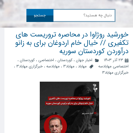
جستجو
خورشید روژاوا در محاصره تروریست های
تکفیری // خیال خام اردوغان برای به زانو
درآوردن کوردستان سوریه
۲۳ آذر ۱۴۰۳
اخبار جهان
،
کوردستان
،
اختصاصی
،
کوردستان
،
اختصاصی مهابادسه
مهاباد
،
مهاباد3
،
مهابادسه
،
خبرگزاری مهاباد3
،
خبرگزاری مهاباد۳