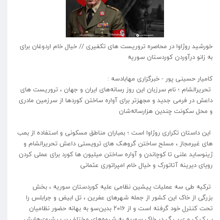
خورشید روژاوا در محاصره تروریست های تکفیری // خیال خام اردوغان برای
به زانو درآوردن کوردستان سوریه
کامیار حسینی پور - خبرگزاری مهابادسه :
تحریرالشام ؛ نام سرزبان این روز رسانه‌های ایران و جهان ، تروریست های
داعش در فرمی جدید و مجهزتر برای آواره ساختن کوردها از سرزمین مادری
و محل سکونت چندین هزارساله‌شان
این داستان تکراری روژاوا است ؛ بمباران مناطق مسکونی و استفاده از بمب
های غیرمجاز ، مسلح ساختن گروهک های ترویستی داعش تحریرالشام و
ژینوساید علنی تا کوچاندن و آواره ساختن میلیون ها کورد برای عملی کردن
رویای دیرینه آتاتورک و خیال خام امپراتوری عثمانی
ترکیه طی سه عملیات پیشین نظامی علیه کوردستان سوریه ، بخش
بزرگی از خاک این کشور از جمله شهرهای عفرین ، تل ابیض و جرابلس را
تحت‌ کنترل خود گرفته است و از ۲۰۱۶ بدین‌سو به بهانه حضور نظامیان
پ.ک.ک و ی.پ.گ در خاک سوریه به شیوه‌های مختلف بر پیشروی‌هایش