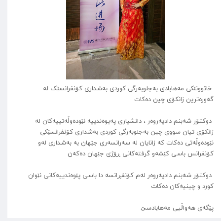
خاتوونێکی مەهابادی بەجلوبەرگی کوردی بەشداری کۆنفرانسێک لە
گەورەترین زانکۆی چین دەکات
دوکتۆر شەبنم دادپەروەر ، دانشياری پەیوەندییە نێودەوڵەتییەکان لە
زانکۆی تیان سووی چین بەجلوبەرگی کوردی بەشداری کۆنفرانسێکی
نێودەوڵەتی دەکات کە زانایان لە سەرانسەری جێهان بە بەشداری لەو
کۆنفرانس باسی کێشەو گرفتەکانی ڕۆژی جێهان دەکەن
دوکتۆر شەبنم دادپەروەر لەم کۆنفڕانسە دا باسی پێوەندییەکانی نێوان
کورد و چینیەکان دەکات
پێگەی هەواڵیی مەهابادسێ