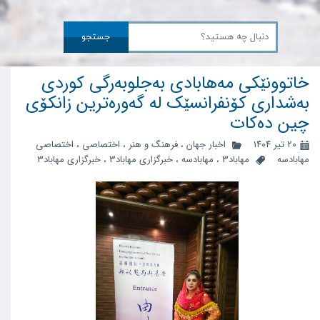
جستجو
خاتوونێکی مەهابادی بەجلوبەرگی کوردی
بەشداری کۆنفرانسێک لە گەورەترین زانکۆی
چین دەکات
۲۰ تیر ۱۴۰۴
اخبار جهان
،
فرهنگ و هنر
،
اختصاصی
،
اختصاصی
مهابادسه
مهاباد3
،
مهابادسه
،
خبرگزاری مهاباد3
،
خبرگزاری مهاباد۳