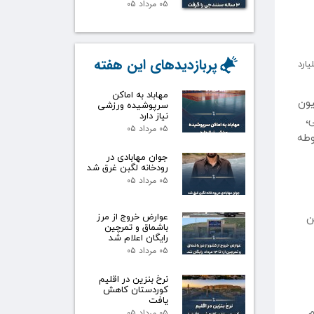
۰۵ مرداد ۰۵
پربازدیدهای این هفته
خیر افتاد که هزینه تعمیر و بازسازی آن طی 5 سال از500 میلیون تومان به حدود 3 میلیارد
مهاباد به اماکن
در جلسه کمیسیون
سرپوشیده ورزشی
نیاز دارد
،
۰۵ مرداد ۰۵
وطه
جوان مهابادی در
رودخانه لگبن غرق شد
۰۵ مرداد ۰۵
 در صورت موافقت کمیسیون بند ۵ آئین
عوارض خروج از مرز
باشماق و تمرچین
رایگان اعلام شد
۰۵ مرداد ۰۵
نرخ بنزین در اقلیم
کوردستان کاهش
یافت
م
۰۵ مرداد ۰۵