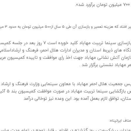
.
بازسازی تنها سینمای شهر مهاباد، از سال 93 تا 98 آنقدر به تا
تا اینکه ۱۰ تیر ۱۳۹۸ جلال محمودزاده خبر داد که بازسازی سینما تربیت مهاباد کلید خورده است ۷ روز بعد 
دستگاه های ذیربط استان و مدیران ادارات هلال احمر، فرهنگ و ارشاداسلامی
زمان آتش نشانی مهاباد جهت اخذ رای موافقت و تاییده کمیسیون مرب
مر مهاباد نشستی برگزار شد .
ئیس جمعیت هلال احمر مهاباد با معاون سینمایی وزارت فرهنگ و ارشاد
اسلامی و رئیس جمعیت هلال احمر کشور درخصوص بازگشایی سینما تربیت مهاباد
ان، توافق لازم بعمل آمده بود. این وعده نیز توخالی درآمد
هنرمندان پیشکسوت ، روز گذشته در اقدامی قابل توجه در تمام مدت مراس