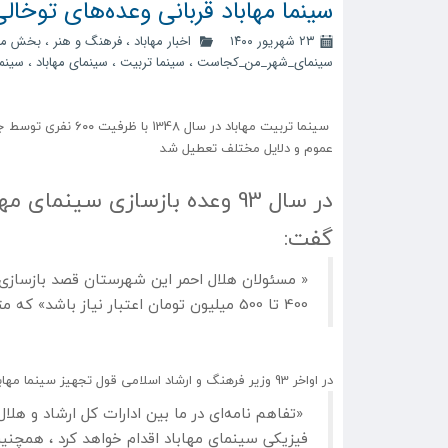
سینما مهاباد قربانی وعده‌های توخا
۲۳ شهریور ۱۴۰۰
اخبار مهاباد
،
فرهنگ و هنر
،
بخش مر
سینمای_شهر_من_کجاست
،
سینما تربیت
،
سینمای مهاباد
،
سینما
عموم و دلایل مختلف تعطیل شد
در سال 93 وعده بازسازی سینم
گفت:
« مسئولان هلال احمر این شهرستان قصد بازسازی س
400 تا 500 میلیون تومان اعتبار نیاز باشد» که متاسفانه این وعده محقق نشد .
در اواخر 93 وزیر فرهنگ و ارشاد اسلامی قول تجهيز سينما مهاباد را داد و گفت:
«تفاهم نامه‌ای در ما بین ادارات کل ارشاد و هلا
فیزیکی سینمای مهاباد اقدام خواهد کرد ، همچنین 