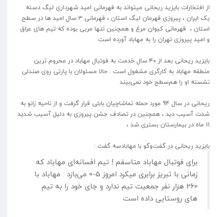
از افتخارات بایزید ریحانی میتواند به قهرمانی امید شهرداری لیگ دسته
یک ایران ، پیروزی قهرمان لیگ استان ، قهرمانی 3 سال امید ها در سطح
استان ، قهرمانی کیوان مرغ و همچنین تنها مربی بوده که تیم های عراق
و امید پیروزی تهران را به مهاباد آورده است
بایزید ریحانی‌ بعد از ۴۰ سال خدمت به فوتبال مهاباد در محروم ترین
منطقه مهاباد به کارگری مشغول است . حالا مسئولان با پارتی روی صندلی
نشسته او را هم‌سطح خود نمی‌بیند
ریحانی در سال 94 مورد حمله تماشاچیان بابلی قرار گرفت و از ناحیه زانو به
شدت آسیب دید ، همچنین در تصادف جشن پیروزی به دلیل آسیب شدید
11 ماه در بیمارستان بستری شد ،
بایزید ریحانی‌ در گفت‌وگو با مهابادسه گفت :
برای فوتبال مهاباد متاسفم ! تیم افسانه‌ای مهاباد که
زمانی با تبریز برابری میکرد امروز 5-0 می‌بازد . مهاباد با
260 هزار نفر جمعیت تیم ندارد و جای خود را به تیم
های روستایی داده است