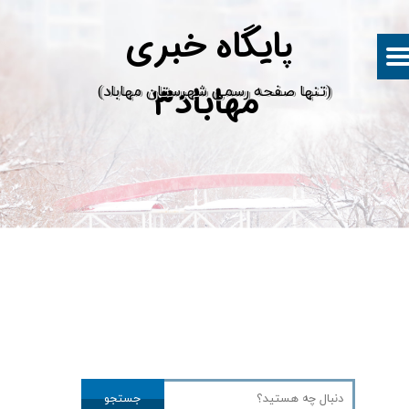
پ
ایگاه خبری
مهاباد۳
​(تنها صفحه رسمی شهرستان مهاباد)
جستجو