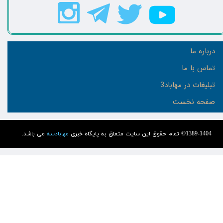
درباره ما
تماس با ما
تبلیغات در مهاباد3
صفحه نخست
1389-1404© تمام حقوق این سایت متعلق به پایگاه خبری
مهابادسه
می باشد.