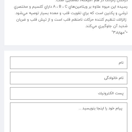
رسيده اين ميوه علاوه بر ويتامين‌هاي A ، B ، C داراي كلسيم و مختصري
ترشي و پكتين است كه براي تقويت قلب و معده بسيار توصيه مي‌شود.
زالزالك تنظيم كننده حركات نامنظم قلب است و از تپش قلب و ضربان
شديد آن جلوگيري مي‌كند.