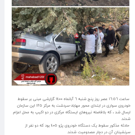
ساعت ١٦:٥٦ عصر روز پنج شنبه ٦ آبانماه ١٤٠٠ گزارشی مبنی بر سقوط
خودروی سواری در ابتدای محور مهاباد-سردشت به مرکز ١٢٥ این سازمان
ارسال شد ، که بلافاصله نیروهای ایستگاە مرکزی در دو اکیپ به محل اعزام
شدند.
حادثه مذکور سقوط یک دستگاه خودروی پژو ٤٠٥ بود که دو نفر از
سرنشینان آن در دچار مصدومیت شدند.