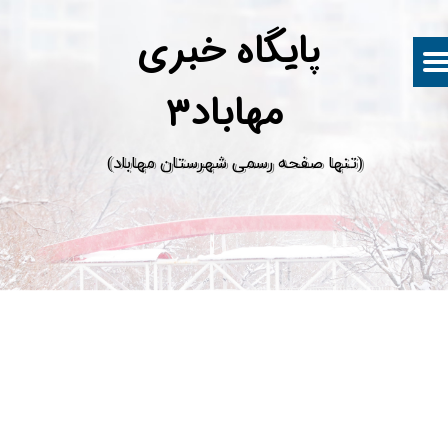
پ
ایگاه خبری
مهاباد۳
​(تنها صفحه رسمی شهرستان مهاباد)