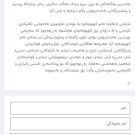
باشترین وەڵامەکان بە پێی تیرو پشک خەڵات دەکرێن. پاش وتارەکە پرسیار
و پێشنیارگەلی بەشداربووان وڵام درایەوە و باس کرا.
شایانی ئاماژەیە ئەم کۆبوونەوە بە بۆنەی حەوتووی نەتەوەیی تاقیکاری
کردەیی و لە درێژەی زۆر کۆبوونەوەی هاوشێوە بەڕێوەچوو کە سەرنجی
زۆرترین بەشداربووی بۆلای خۆی راکێشا و پێشوازییەکی بێ وێنەی لەم
کۆبوونەوە کرا. هەروەها هاڤکاری ناوەندگەلی توێژینەوەی قوتابیانی
پارێزگاکانی کرماشان، تاران و بەتایبەت ئیلام لە شارەکانی ئابدانان، دەڕڕە
شار، دەڕڕە شار، ئیلام، چوار و ناوەندی تیزهووشانی ئیلام و قوتابخانەی
شەهید بەهەشتی مەهاباد بەڕێوەچوو کە بۆ بردنەسەری ئاستی زانیاری و
کارامەیی مامۆستایانی وڵات زۆر شوێندانەر و بەسوودە.
//