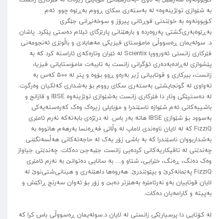
بە شێوازی توێژینەوە» لە بەستەری سکای ڕووم بەڕێوە چوو. ئەم
کۆبوونەوە بە خوێندنی قوڕئانی پیرۆز و سوخەنڕانی جێگری
بەڕێوەبەری‌گشتی پەروەردە و بارهێنانی پارێزگای ئیلام دەستی پێکرد. پاشان
د. سولەیمان ڕەسووڵی مامۆستای فیزیکی مەهابادی و باڵوێزی ئەنجومەنی
فێرکاری زانستی ئەورووپا Scientix لە ئێران وتارەکەی ئاراستە کرد کە بە
پێشوازی لەڕادەبەدەری ئۆگرانی زانست بە تایبەت مامۆستایانی فیزیا،
زانست، بیرکاری و قوتابیانی ژیر بەرەو ڕوو بۆوە و پتر لە ۵۰۰ کەس بە
تەواوی لە گونجایشتی بەستەری سکای رووم بۆ بەشداری کەلکیان وەرگرت.
لە دەستپێکی وتار دا فێرکاری زانست بەشێوازی توێژینەوە IBSE و قازانج و
باشییەکانی ئەم شێوازە ناسێندرا و مۆبایلی زیرەک وەک کەرەستەیەکی
بەسوود بۆ شێوازی IBSE هاتە بەر باس. لە درێژەی بابەتەکە نەرم ئامێری
FizziQ کە لە لایان ناوەندی لاماپ لە وڵاتی فەڕەنسا بەرهەم هاتووە بە
بەشداربووان ناسێندرا کە بە باشی زۆر یەک لە حاجەتەکانی هەڵسەنگێنی
چەندێتی لە تاقیکاریەکانی کردەیی زانست جێبەجێ دەکات. چەندێتی جیاواز
وەک دەنگ، ڕەنگ، خێرایی، شتاو و.... بە سانایی دەتوانێ بە نەرم ئامێری
FizziQ پەێمانەکرێ و بپێوێندرێ. هەروەها داهێنەری و هینانی‌شتی‌نوێ‌‏ لە
لایان قوتابیان بەو نەرئامێرە بەهێزتر دەبێ و زۆر بۆ ئەوان سەرنج ڕاکێش و
بەپیتە و کارامەیان دەکات.
لە کۆتایی دا پرسیارێکی زانستی لە لایان د.سولەیمان ڕەسووڵی باس کرا که