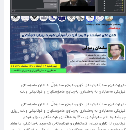
بەڕێوەبەری سەرکەوتوانەی کۆبوونەوەی سەرهێڵ لە لایان مامۆستای
فیزیکی مەهابادی بە بەشداری بەربڵاوی مامۆستایان و قوتابیانی وڵات
بەڕێوەبەری سەرکەوتوانەی کۆبوونەوەی سەرهێڵ لە لایان مامۆستای
فیزیکی مەهابادی بە بەشداری بەربڵاوی مامۆستایان و قوتابیانی وڵات ڕۆژی
چوارشەنبە ۱۹ی خەزەڵوەری ۱۴۰۰ بە هاڤکاری ناوەندگەلی توێژینەوەی
قوتابیان لە تاران، ئیلام، کرمانشان و قوتابخانەی شەهید بەهەشتی مەهاباد
کۆبوونەوە سەرهێڵ بە ناوی «بەکارهێنانی مۆبایلی زیرەک لە فێرکاری زانست