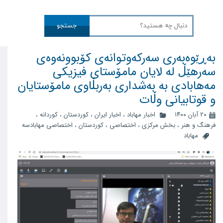
جستجو
بەڕێوەبەری سەرکەوتوانەی کۆبوونەوەی
سەرهێڵ لە لایان مامۆستای فیزیکی
مەهابادی بە بەشداری بەربڵاوی مامۆستایان
و قوتابیانی وڵات
۲۰ آبان ۱۴۰۰
اخبار مهاباد
،
اخبار ایران
،
کوردستان
،
کوردانه
،
فرهنگ و هنر
،
بخش مرکزی
،
اختصاصی
،
کوردستان
،
اختصاصی مهابادسه
مهاباد