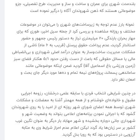
بلندمدت شهری برای عمران و ساخت و ساز و مدیریت طرح تفصیلی، جزو
موضوعاتی هستند که ذهن شهروندان آگاه را درگیر نموده است
نمونه بارز عدم توجه به زیرساخت‌های شهری را می‌توان در موضوعات
مختلف و روزانه مشاهده و بررسی کرد از جمله سیل اخیر، طوری که برای
مهار بحران بارندگی 20 میلیمتری نیاز به دستور رئیس جمهور و حضور
استاندار گردید، عدم پرداخت حقوق پرسنل (قریب به 6 ماه) ناشی از
مشکلات مدیریت ساخت‌وساز به عنوان درآمد اصلی شهرداری و بی‌انضباطی
مالی یا مسائل حقوقی که باعث از دست رفتن حدود 5/1 هکتار فضای سبز
(زمین ورزشی باغ اسماعیل آقا) گردید ضمن اینکه موضوعاتی مانند
ساماندهی پسماند، پروژه‌های نیمه تمام و ده‌ها مورد دیگر جای بحث و
امعان نظر دارد.
در چنین شرایطی انتخاب فردی با سابقه علمی درخشان، رزومه اجرایی
مقبول و خانواده‌ای خوشنام و از همه مهمتر آشنا به معضلات و مشکلات
شهری توسط همه اعضای شورای شهر روزنه ای از امید را به روی شهروندان
گشود که با اجرائی نمودن برنامه‌های اعلامی بتواند به وضعیت شهر و
شهرداری جانی دوباره بخشیده و شهر مهاباد بار دیگر به عنوان نگین غرب
کشور بر سر زبان‌ها یاد گردد لیکن اعلام عدم احراز شرایط وی به مثابه
آرزویی در دسترس بود که به رویا بدل گردید.