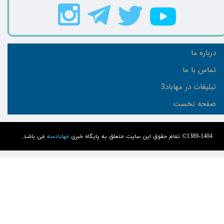
درباره ما
تماس با ما
تبلیغات در مهاباد3
صفحه نخست
1389-1404© تمام حقوق این سایت متعلق به پایگاه خبری
مهابادسه
می باشد.