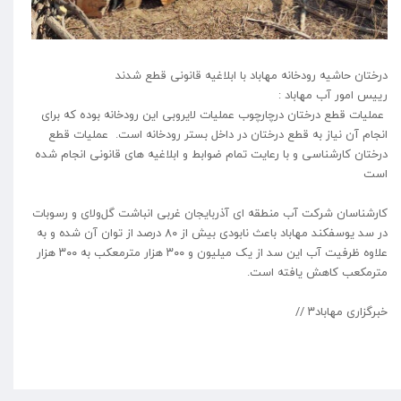
درختان حاشیه رودخانه مهاباد با ابلاغیه قانونی قطع شدند
رییس امور آب مهاباد :
عملیات قطع درختان درچارچوب عملیات لایروبی این رودخانه بوده که برای
انجام آن نیاز به قطع درختان در داخل بستر رودخانه است. عملیات قطع
درختان کارشناسی و با رعایت تمام ضوابط و ابلاغیه های قانونی انجام شده
است
کارشناسان شرکت آب منطقه ای آذربایجان غربی انباشت گل‌ولای و رسوبات
در سد یوسفکند مهاباد باعث نابودی بیش از ٨٠ درصد از توان آن شدە و بە
علاوە ظرفیت آب این سد از یک میلیون و ٣٠٠ هزار مترمعکب بە ٣٠٠ هزار
مترمکعب کاهش یافته است. ⁦
خبرگزاری مهاباد۳ ⁦//