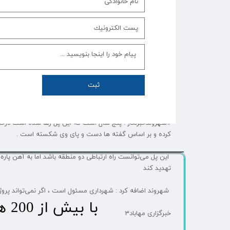
ثبت
پل پشت زندان مهاباد به چه دردی می‌خورد ؟ // سقوط یک نوجوا
#شهروندخبرنگار : پنج سال است که این پل رها شده است درحال
کرده و بر اساس گفته ها دست و پای وی شکسته است .
این پل می‌توانست راه ارتباطی دو منطقه باشد اما به آهن پاره‌
تهدید کند
شهروند اضافه کرد : شهرداری مسئول است ، اگر نمی‌تواند پروژ
​با بیش از 200 هزاردنبال کننده محبوب ترین رسانه مردمی شهر مهاباد​​​​​​​​​​​​​​
خبرگزاری مهاباد3