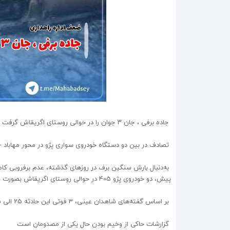
جاده برفی ، جان ۳ جوان را در حوالی روستای اگریقاش گرفت
تصادف در بین دو دستگاه خودروی سواری پژو در محور مهاباد - میاندوآب حوالی رو
به‌دنبال بارش سنگین برف در روزهای گذشته، عدم برفروبی کامل 
پیش، دو خودروی پژو 405 در حوالی روستای اگریقاش بصورت شاخ به شاخ با یکدیگر برخورد کردند.
بر اساس گفته‌های شاهدان عینی، 3 فوتی این حادثه 25 الی 35 سال سن داشتند که 2 نفر از آنها از اهالی شهر گوک تپه می‌باشند.
گزارشات حاکی از وخیم بودن حال یکی از مصدومان است