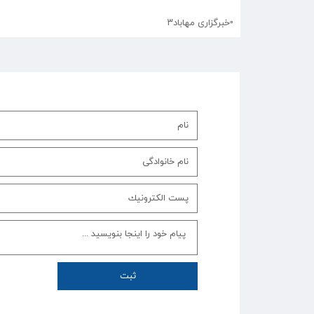
▫️⁩خبرگزاری مهاباد۳
ثبت