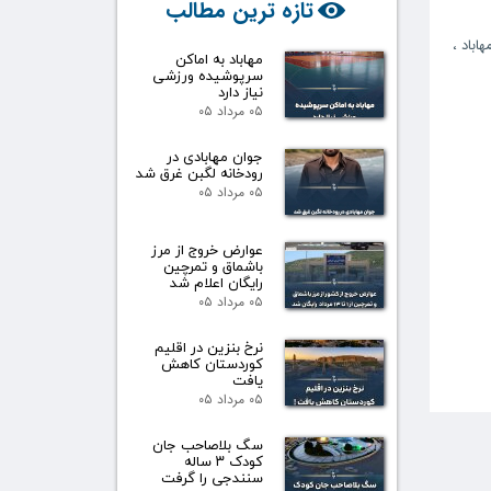
تازه ترین مطالب
هاباد
،
مهاباد به اماکن
سرپوشیده ورزشی
نیاز دارد
۰۵ مرداد ۰۵
جوان مهابادی در
رودخانه لگبن غرق شد
۰۵ مرداد ۰۵
عوارض خروج از مرز
باشماق و تمرچین
رایگان اعلام شد
۰۵ مرداد ۰۵
نرخ بنزین در اقلیم
کوردستان کاهش
یافت
۰۵ مرداد ۰۵
سگ بلاصاحب جان
کودک ۳ ساله
سنندجی را گرفت