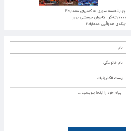
چوارشه‌ممه سوری لە کامیرای مەهاباد۳
????وێنەگر : کەیوان حوسێنی پوور