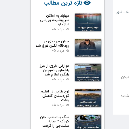
تازه ترین مطالب
د
،
شهر
مهاباد به اماکن
سرپوشیده ورزشی
نیاز دارد
۰۵ مرداد ۰۵
جوان مهابادی در
رودخانه لگبن غرق شد
۰۵ مرداد ۰۵
عوارض خروج از مرز
باشماق و تمرچین
رایگان اعلام شد
شهرستان دیدن
۰۵ مرداد ۰۵
نرخ بنزین در اقلیم
کوردستان کاهش
یافت
۰۵ مرداد ۰۵
سگ بلاصاحب جان
کودک ۳ ساله
سنندجی را گرفت