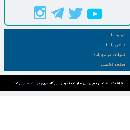
درباره ما
تماس با ما
تبلیغات در مهاباد3
صفحه نخست
1389-1404© تمام حقوق این سایت متعلق به پایگاه خبری
مهابادسه
می باشد.