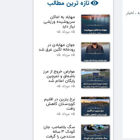
تازه ترین مطالب
ه
،
اخبار
مهاباد به اماکن
سرپوشیده ورزشی
نیاز دارد
۰۵ مرداد ۰۵
جوان مهابادی در
رودخانه لگبن غرق شد
۰۵ مرداد ۰۵
عوارض خروج از مرز
باشماق و تمرچین
رایگان اعلام شد
۰۵ مرداد ۰۵
نرخ بنزین در اقلیم
کوردستان کاهش
یافت
۰۵ مرداد ۰۵
سگ بلاصاحب جان
کودک ۳ ساله
سنندجی را گرفت