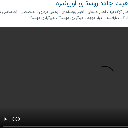
یت جاده روستای اوزوندره
بار گوک تپه
،
اخبار خلیفان
،
اخبار روستاهای
،
بخش مرکزی
،
اختصاصی
،
اختصاصی مه
د3
،
مهابادسه
،
اخبار مهاباد
،
خبرگزاری مهاباد3
،
خبرگزاری مهاباد۳