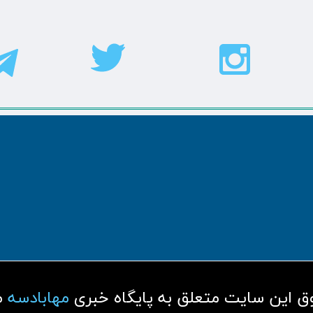
مهابادسه
م