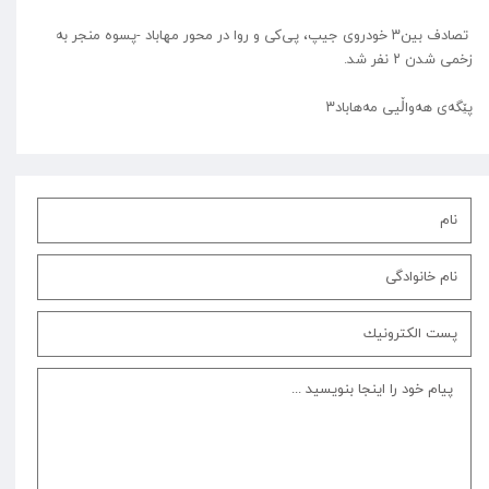
تصادف بین۳ خودروی جیپ، پی‌کی و روا در محور مهاباد -پسوه منجر به
زخمی شدن ۲ نفر شد.
پێگەی هەواڵیی مەهاباد۳