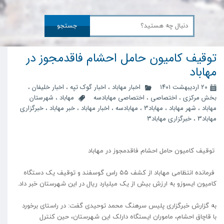
جستجو
توقیف کامیون حامل احشام فاقدمجوز در
مهاباد
۲۰ اردیبهشت ۱۴۰۱
اخبار مهاباد
،
اخبار گوک تپه
،
اخبار خلیفان
،
بخش مرکزی
،
اختصاصی
،
اختصاصی مهابادسه
مهاباد
،
شهرستان
مهاباد
،
شهر مهاباد
،
مهاباد3
،
مهابادسه
،
اخبار مهاباد
،
خبر مهاباد
،
خبرگزاری
مهاباد3
،
خبرگزاری مهاباد۳
توقیف کامیون حامل احشام فاقدمجوز در مهاباد
فرمانده انتظامی مهاباد از کشف ۵۵ راس گوسفند و توقیف یک دستگاه
کامیون ایسوزو به ارزش بیش از یک میلیارد ریال در این شهرستان خبر داد.
به گزارش خبرگزاری پلیس سرهنگ محمد توحیدی گفت: در راستای برخورد
با قاچاق احشام، ماموران ایستگاه دارلک این شهرستان، حین کنترل