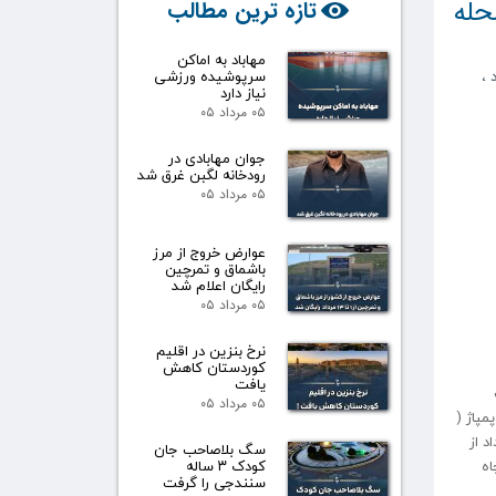
 فاضلاب محله
تازه ترین مطالب
مهاباد به اماکن
سرپوشیده ورزشی
د
،
نیاز دارد
۰۵ مرداد ۰۵
جوان مهابادی در
رودخانه لگبن غرق شد
۰۵ مرداد ۰۵
عوارض خروج از مرز
باشماق و تمرچین
رایگان اعلام شد
۰۵ مرداد ۰۵
نرخ بنزین در اقلیم
کوردستان کاهش
یافت
۰۵ مرداد ۰۵
مپاژ (
د از
سگ بلاصاحب جان
اه
کودک ۳ ساله
سنندجی را گرفت