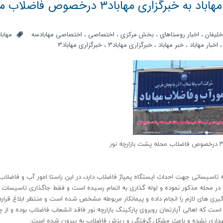
جوابیه امور آب و فاضلاب شهرستان مهاباد به خبرگزاری مهاباد۳ درخصوص
خلیفان
،
اخبار روستاهای
،
بخش مرکزی
،
اختصاصی
،
اختصاصی مهابادسه
مهابا
اخبار مهاباد
،
خبر مهاباد
،
خبرگزاری مهاباد3
،
خبرگزاری مهاباد۳
به تاسیساتی جهت احداث ایستگاه پمپاژ فاضلاب دارد، در این راستا امور آب و فاضلاب
در محله مذکور نموده و لوله گذاری به اتمام رسیده است و فقط جاگذاری تاسیسات پ
یری های لازم را انجام داده و پیمانکار مربوطه مشخص شده است و منتظر ابلاغ قراردا
ت که اهالی آپارتمان روبروی پارکینگ بازارچه نور فاقد انشعاب فاضلاب بوده و از چ
داری نشده و باعث مشکل گرفتگی و ریزش فاضلاب به بیرون شده است.