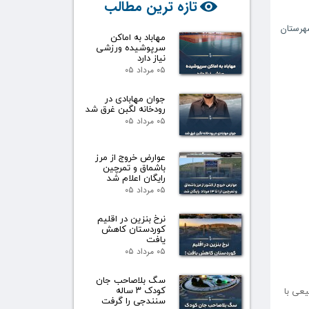
تازه ترین مطالب
هرستان
مهاباد به اماکن
سرپوشیده ورزشی
نیاز دارد
۰۵ مرداد ۰۵
جوان مهابادی در
رودخانه لگبن غرق شد
۰۵ مرداد ۰۵
عوارض خروج از مرز
باشماق و تمرچین
رایگان اعلام شد
۰۵ مرداد ۰۵
نرخ بنزین در اقلیم
کوردستان کاهش
یافت
۰۵ مرداد ۰۵
سگ بلاصاحب جان
کودک ۳ ساله
عی با
سنندجی را گرفت