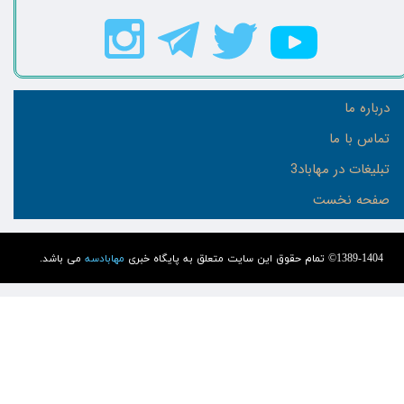
درباره ما
تماس با ما
تبلیغات در مهاباد3
صفحه نخست
1389-1404© تمام حقوق این سایت متعلق به پایگاه خبری
مهابادسه
می باشد.