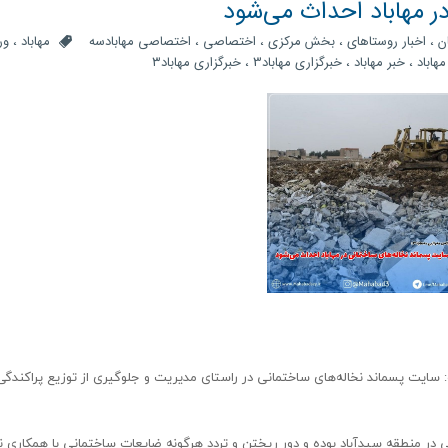
ر مهاباد احداث می‌شود
ن
،
اخبار روستاهای
،
بخش مرکزی
،
اختصاصی
،
اختصاصی مهابادسه
مهاباد
،
ور
مهاباد
،
خبر مهاباد
،
خبرگزاری مهاباد3
،
خبرگزاری مهاباد۳
سایت پسماند نخاله‌های ساختمانی در راستای مدیریت و جلوگیری از توزیع پراکندگی
در منطقه سیدآباد بوده و دور ریختن و تردد هرگونه ضایعات ساختمانی با همکاری ن