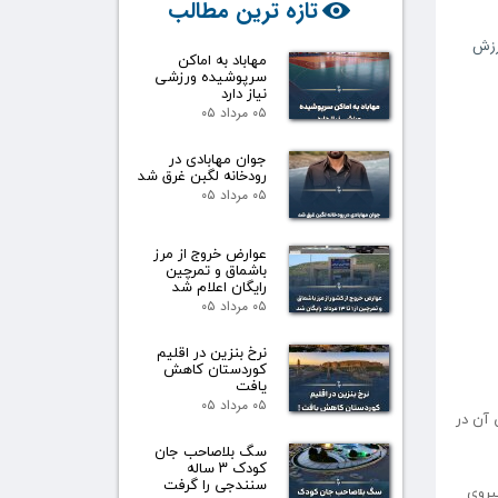
تازه ترین مطالب
زش
مهاباد به اماکن
سرپوشیده ورزشی
نیاز دارد
۰۵ مرداد ۰۵
جوان مهابادی در
رودخانه لگبن غرق شد
۰۵ مرداد ۰۵
عوارض خروج از مرز
باشماق و تمرچین
رایگان اعلام شد
۰۵ مرداد ۰۵
نرخ بنزین در اقلیم
کوردستان کاهش
یافت
۰۵ مرداد ۰۵
 آن در
سگ بلاصاحب جان
کودک ۳ ساله
سنندجی را گرفت
یروی