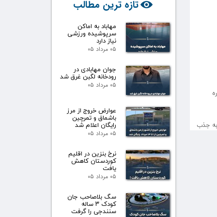
تازه ترین مطالب
مهاباد به اماکن
سرپوشیده ورزشی
نیاز دارد
۰۵ مرداد ۰۵
جوان مهابادی در
رودخانه لگبن غرق شد
۰۵ مرداد ۰۵
طع عضو، ۳ فقره شکستگی، ۲ فقره سوختگی، ۱۵ فقره
عوارض خروج از مرز
باشماق و تمرچین
۱ درصد این شهرستان موفق به جذب
رایگان اعلام شد
۰۵ مرداد ۰۵
نرخ بنزین در اقلیم
کوردستان کاهش
یافت
۰۵ مرداد ۰۵
سگ بلاصاحب جان
کودک ۳ ساله
سنندجی را گرفت