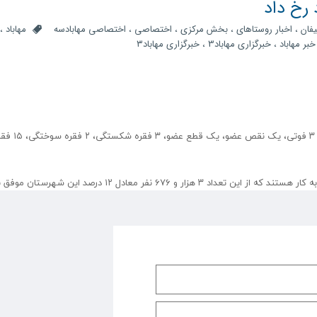
یفان
،
اخبار روستاهای
،
بخش مرکزی
،
اختصاصی
،
اختصاصی مهابادسه
مهاباد
،
خبر مهاباد
،
خبرگزاری مهاباد3
،
خبرگزاری مهاباد۳
از ابتدای سال جاری تاکنون، ۵۲ فقره حوادث رخ داده که شامل ۳ فوتی، یک نقص عضو، یک ق
در این شهرستان حدود ۵ هزار و ۵۰۰ کارگر ساختمانی مشغول به کار هستند که از این تعداد ۳ هزار و ۶۷۶ نفر معادل ۲