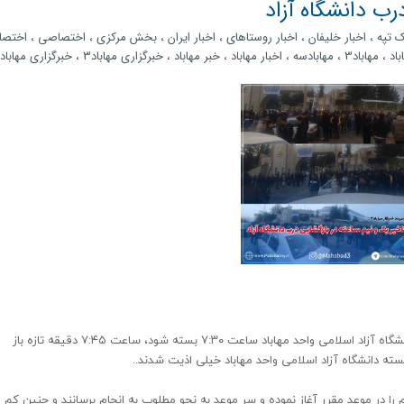
رب دانشگاه آزاد
ک تپه
،
اخبار خلیفان
،
اخبار روستاهای
،
اخبار ایران
،
بخش مرکزی
،
اختصاصی
،
اختص
باد
،
مهاباد3
،
مهابادسه
،
اخبار مهاباد
،
خبر مهاباد
،
خبرگزاری مهاباد3
،
خبرگزاری مهاباد۳
در اولین روز برگزاری کنکور سراسری تجربی، بجای اینکه درب دانشگاه آزاد اسلامی واحد مهاباد ساعت ۷:۳۰ بسته شود، ساعت ۷:۴۵ دقیقه تازه باز
ه دانشگاه آزاد اسلامی واحد مهاباد خیلی اذیت شدند..
را در موعد مقرر آغاز نموده و سر موعد به نحو مطلوب به انجام برسانند و چنین کم 