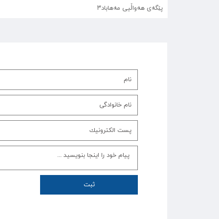
پێگەی هەواڵیی مەهاباد۳
ثبت