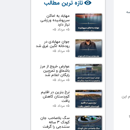
تازه ترین مطالب
سه
مهاباد به اماکن
سرپوشیده ورزشی
نیاز دارد
۰۵ مرداد ۰۵
جوان مهابادی در
رودخانه لگبن غرق شد
۰۵ مرداد ۰۵
عوارض خروج از مرز
باشماق و تمرچین
رایگان اعلام شد
۰۵ مرداد ۰۵
نرخ بنزین در اقلیم
کوردستان کاهش
م این
یافت
۰۵ مرداد ۰۵
سگ بلاصاحب جان
کودک ۳ ساله
سنندجی را گرفت