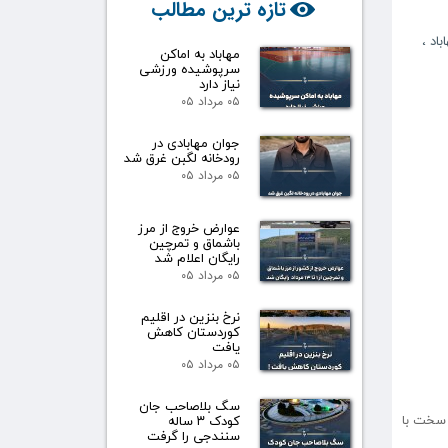
تازه ترین مطالب
باد
،
مهاباد به اماکن
سرپوشیده ورزشی
نیاز دارد
۰۵ مرداد ۰۵
جوان مهابادی در
رودخانه لگبن غرق شد
۰۵ مرداد ۰۵
عوارض خروج از مرز
باشماق و تمرچین
رایگان اعلام شد
۰۵ مرداد ۰۵
نرخ بنزین در اقلیم
کوردستان کاهش
یافت
۰۵ مرداد ۰۵
سگ بلاصاحب جان
 سخت با
کودک ۳ ساله
سنندجی را گرفت