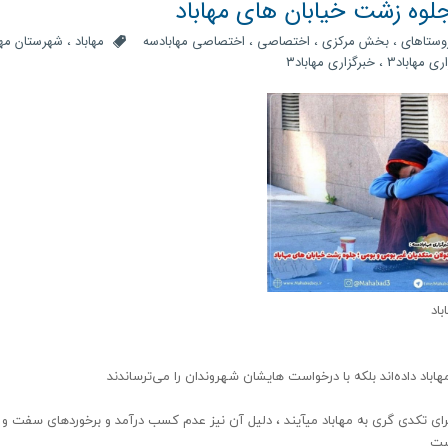
جلوه زشت خیابان های مهاباد
روستاهای
،
بخش مرکزی
،
اختصاصی
،
اختصاصی مهابادسه
مهاباد
،
شهرستان مها
ری مهاباد3
،
خبرگزاری مهاباد۳
باد
اباد داده‌اند بلکه با درخواست هایشان شهروندان را می‌ترساندند
رای تکدی گری به مهاباد میآیند ، دلیل آن نیز عدم کسب درآمد و برخوردهای سفت و
است