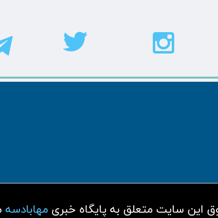
مهابادسه
م