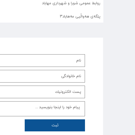
روابط عمومی شورا و شهرداری مهاباد
پێگەی هەواڵیی مەهاباد۳
ثبت