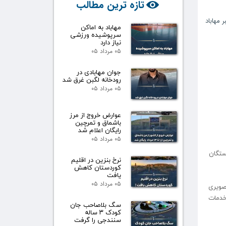
تازه ترین مطالب
ر مهاباد
مهاباد به اماکن
سرپوشیده ورزشی
نیاز دارد
۰۵ مرداد ۰۵
جوان مهابادی در
رودخانه لگبن غرق شد
۰۵ مرداد ۰۵
عوارض خروج از مرز
باشماق و تمرچین
رایگان اعلام شد
۰۵ مرداد ۰۵
ستگان
نرخ بنزین در اقلیم
کوردستان کاهش
یافت
۰۵ مرداد ۰۵
 تصویری
 خدمات
سگ بلاصاحب جان
کودک ۳ ساله
سنندجی را گرفت