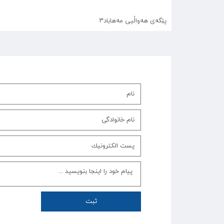
پێگەی هەواڵیی مەهاباد۳
ثبت