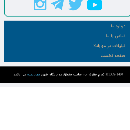
درباره ما
تماس با ما
تبلیغات در مهاباد3
صفحه نخست
1389-1404© تمام حقوق این سایت متعلق به پایگاه خبری
مهابادسه
می باشد.