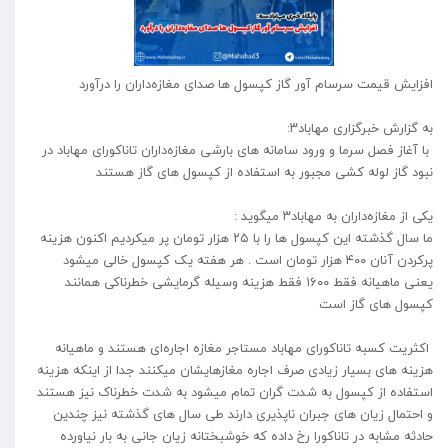
افزایش قیمت سرسام آور گاز کپسول ها صدای مغازه‌داران را درآورد
به گزارش خبرگزاری مهاباد۳:
با آغاز فصل سرما و ورود سامانه های بارشی مغازه‌داران تاناکورای مهاباد در
نبود گاز لوله‌ کشی مجبور به استفاده از کپسول های گاز هستند
یکی از مغازه‌داران به مهاباد۳ میگوید :
ما سال گذشته این کپسول ها را با ۲۵ هزار تومان پر میکردیم اکنون هزینه
پرکردن آنان ۴۰۰ هزار تومان است . هر هفته یک کپسول خالی میشود
یعنی ماهیانه فقط ۱۶۰۰ فقط هزینه وسیله گرمایشی خطرناکی همانند
کپسول های گاز است
اکثريت کسبه تاناکورای مهاباد مستاجر مغازه اجاره‌ای هستند و ماهیانه
هزینه های بسیار زیادی صرف اجاره مغازهایشان میکنند جدا از اينکه هزینه
استفاده از کپسول به شدت گران تمام میشود به شدت خطرناک نیز هستند
و احتمال زیان های جبران ناپذیری دارند طی سال های گذشته نیز چندین
حادثه مشابه در تاناکورا رخ داده که خوشبختانه زیان جانی به بار نیاورده