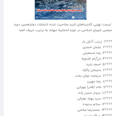
لیست نهایی کاندیداهای تایید صلاحیت شده انتخابات دوازدهمین دوره
مجلس شورای اسلامی در حوزه انتخابیه مهاباد به ترتیب حروف الفبا
????۱. زینب آتش بار
????۲. عثمان احمدی
????۳. رضا اسمعیلی
????۴. دل‌آرام اشنویه
????۵. اسعد باربد
????۶. سلیمان پاکزاد
????۷. سیامند جوان بخت
????٨. رضا جهین
????۹. خالد (قادر) چوپانی
????۱۰. سردار حسن زاده
????۱۱. سید بهزاد زهرائی
????۱۲. سلام ستوده
????۱۳. محمدرضا صالحی
????۱۴. دیاکو عزیزی