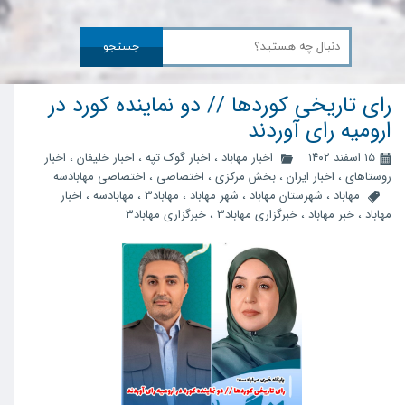
جستجو
رای تاریخی کوردها // دو نماینده کورد در
ارومیه رای آوردند
۱۵ اسفند ۱۴۰۲
اخبار مهاباد
،
اخبار گوک تپه
،
اخبار خلیفان
،
اخبار
روستاهای
،
اخبار ایران
،
بخش مرکزی
،
اختصاصی
،
اختصاصی مهابادسه
مهاباد
،
شهرستان مهاباد
،
شهر مهاباد
،
مهاباد3
،
مهابادسه
،
اخبار
مهاباد
،
خبر مهاباد
،
خبرگزاری مهاباد3
،
خبرگزاری مهاباد۳