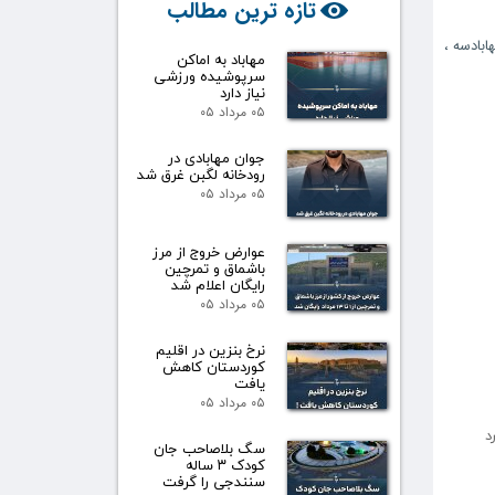
تازه ترین مطالب
ابادسه
،
مهاباد به اماکن
سرپوشیده ورزشی
نیاز دارد
۰۵ مرداد ۰۵
جوان مهابادی در
رودخانه لگبن غرق شد
۰۵ مرداد ۰۵
عوارض خروج از مرز
باشماق و تمرچین
رایگان اعلام شد
۰۵ مرداد ۰۵
نرخ بنزین در اقلیم
کوردستان کاهش
یافت
۰۵ مرداد ۰۵
رد
سگ بلاصاحب جان
کودک ۳ ساله
سنندجی را گرفت