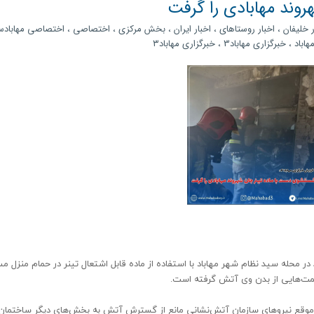
وند مهابادی را گرفت
ر خلیفان
،
اخبار روستاهای
،
اخبار ایران
،
بخش مرکزی
،
اختصاصی
،
اختصاصی مهابادس
هاباد
،
خبرگزاری مهاباد3
،
خبرگزاری مهاباد۳
 محله سید نظام شهر مهاباد با استفاده از ماده قابل اشتعال تینر در حمام منزل م
مت‌هایی از بدن وی آتش گرفته است.
 موقع نیروهای سازمان آتش‌نشانی مانع از گسترش آتش به بخش‌های دیگر ساختمان