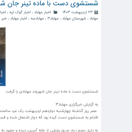
شستشوی دست با ماده تینر جان شهر
۲۳ اردیبهشت ۱۴۰۳
اخبار مهاباد
،
اخبار گوک تپه
،
اخبا
مهاباد
،
شهرستان مهاباد
،
مهاباد3
،
مهابادسه
،
اخبار مهاباد
،
خبر م
شستشوی دست با ماده تینر جان شهروند مهابادی را گرفت
به گزارش خبرگزاری مهاباد۳:
عصر روز گذشته چهارشنبه دوازدهم اردیبهشت یک مرد سالمند در
اقدام به شستشوی دست کرده بود که دچار اشتعال شده و قس
به دلیل حجم زیاد حریق بخشی از خانه آسیب دیده و حضور به