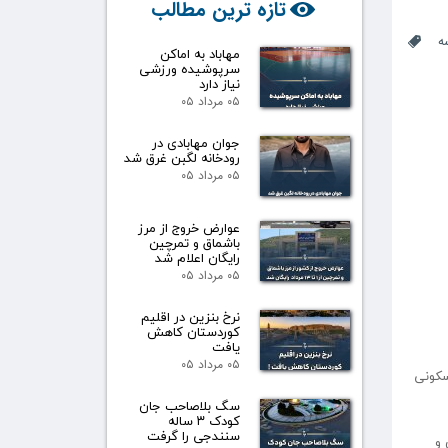
تازه ترین مطالب
ه
مهاباد به اماکن
سرپوشیده ورزشی
نیاز دارد
۰۵ مرداد ۰۵
جوان مهابادی در
رودخانه لگبن غرق شد
۰۵ مرداد ۰۵
عوارض خروج از مرز
باشماق و تمرچین
رایگان اعلام شد
۰۵ مرداد ۰۵
نرخ بنزین در اقلیم
کوردستان کاهش
یافت
۰۵ مرداد ۰۵
سکونی
سگ بلاصاحب جان
کودک ۳ ساله
سنندجی را گرفت
 و