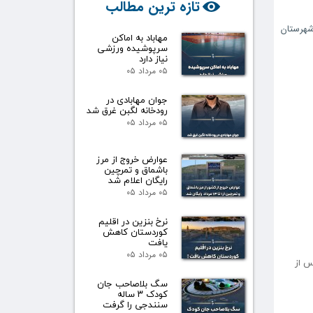
تازه ترین مطالب
هرستان
مهاباد به اماکن
سرپوشیده ورزشی
نیاز دارد
۰۵ مرداد ۰۵
جوان مهابادی در
رودخانه لگبن غرق شد
۰۵ مرداد ۰۵
عوارض خروج از مرز
باشماق و تمرچین
رایگان اعلام شد
۰۵ مرداد ۰۵
نرخ بنزین در اقلیم
کوردستان کاهش
یافت
۰۵ مرداد ۰۵
س از
سگ بلاصاحب جان
کودک ۳ ساله
سنندجی را گرفت