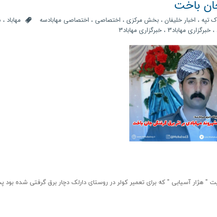
جان باخت
ک تپه
،
اخبار خلیفان
،
بخش مرکزی
،
اختصاصی
،
اختصاصی مهابادسه
مهاباد
،
ش
،
خبرگزاری مهاباد3
،
خبرگزاری مهاباد۳
 " هژار آسیابی " که برای تعمیر کولر در روستای دارلک دچار برق گرفتی شده بود پ