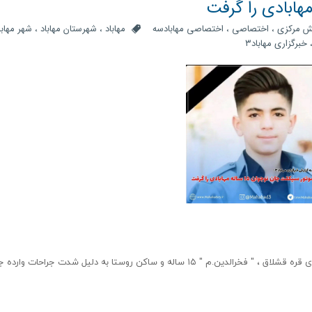
 مرکزی
،
اختصاصی
،
اختصاصی مهابادسه
مهاباد
،
شهرستان مهاباد
،
شهر مهابا
خبرگزاری مهاباد۳
شب گذشته ۲۴ مردادماه در پی برخورد دو راکب موتور در روستای قره قشلاق ، " فخرالدین.م " ۱۵ ساله و ساکن روستا به دلیل شدت جراحات وا