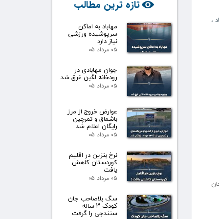
تازه ترین مطالب
د
،
مهاباد به اماکن
سرپوشیده ورزشی
نیاز دارد
۰۵ مرداد ۰۵
جوان مهابادی در
رودخانه لگبن غرق شد
۰۵ مرداد ۰۵
عوارض خروج از مرز
باشماق و تمرچین
رایگان اعلام شد
۰۵ مرداد ۰۵
نرخ بنزین در اقلیم
کوردستان کاهش
یافت
۰۵ مرداد ۰۵
رده جان
سگ بلاصاحب جان
کودک ۳ ساله
سنندجی را گرفت