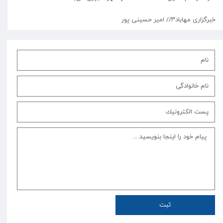
خبرگزاری مهاباد۳// امیر حسینی پور
ثبت