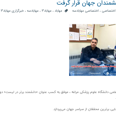
نشمندان جهان قرار گرفت
اختصاصی
،
اختصاصی مهابادسه
مهاباد
،
مهاباد3
،
مهابادسه
،
خبرگزاری مهاباد3
،
علمی دانشگاه علوم پزشکی مراغه ، موفق به کسب عنوان «دانشمند برتر در لیست» د
.