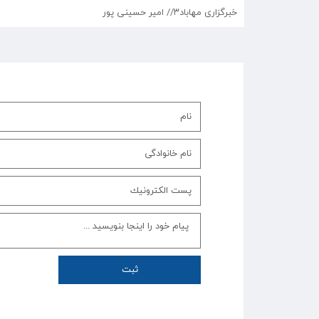
خبرگزاری مهاباد۳// امیر حسینی پور
ثبت