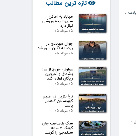
تازه ترین مطالب
بادسه
،
مهاباد به اماکن
سرپوشیده ورزشی
نیاز دارد
۰۵ مرداد ۰۵
جوان مهابادی در
رودخانه لگبن غرق شد
۰۵ مرداد ۰۵
عوارض خروج از مرز
باشماق و تمرچین
رایگان اعلام شد
۰۵ مرداد ۰۵
نرخ بنزین در اقلیم
کوردستان کاهش
یافت
۰۵ مرداد ۰۵
رل و
سگ بلاصاحب جان
کودک ۳ ساله
سنندجی را گرفت