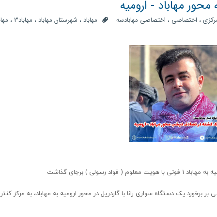
ور مهاباد - ارومیه
کزی
،
اختصاصی
،
اختصاصی مهابادسه
مهاباد
،
شهرستان مهاباد
،
مهاباد3
،
مها
 رسولی ) برجای گذاشت
 شنبه « ۲۲ آبان ماه ۱۴۰۳»؛ گزارشی مبنی بر برخورد یک دستگاه سواری رانا با گاردریل در محور ارومیه به مهاباد، به مرکز کنت