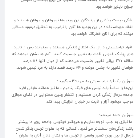
جبران ناپذیر خواهد بود
شکی نیست بخشی از بینندگان این ویدیوها نوجوانان و جوانان هستند و
الفاظ مورداستفاده در این ویدیو ها آنان را ترغیب به تحقیق درمورد مسائلی
میکند که برای آنان خطرناک خواهد بود
افراد تراجنسیتی دارای یک اختلال ژنتیکی هستند و میتوانند پس از تایید
های پزشک قانونی اقدام به تغییر جنسیت کنند . آمار ها نشان میدهد که
سالانه ۲۷۰ ایرانی تغییر جنسیت می‌دهند که از میان آنها ۵۶ درصد
خواهان تغییر به جنس مونث و ۴۴ درصد قصد دارند به مرد تبدیل شوند.
سوژین یک‌فرد تراجنسیتی به مهاباد۳ میگوید :
این‌ها را اساسأ باید ترنس های فیک بنامیم ،‌ ما‌ نیز همانند مابقی افراد
جامعه درحال زندگی کردن هستیم و انتشار چنین محتوایی در فضای مجازی
موجب میشود آزار و اذیت در خیابان افزایش پیدا کند
سوژین ادامه ميدهد:
ما‌ نيازی به جلب توجه نداریم و هرچقدر فوکوس جامعه روی ما بیشتر
باشد زندگی‌مان سخت‌تر می‌گذرد . کسانی که به عنوان ترنس بلاگر شدن
درحال از بین بردن تصور واقعی از ترنس ها و نشان دادن آنان به عنوان "