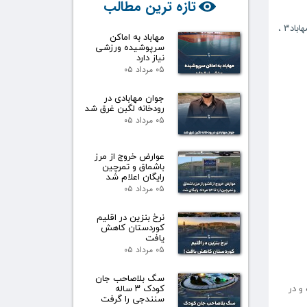
تازه ترین مطالب
هاباد3
،
مهاباد به اماکن
سرپوشیده ورزشی
نیاز دارد
۰۵ مرداد ۰۵
جوان مهابادی در
رودخانه لگبن غرق شد
۰۵ مرداد ۰۵
عوارض خروج از مرز
باشماق و تمرچین
رایگان اعلام شد
۰۵ مرداد ۰۵
نرخ بنزین در اقلیم
کوردستان کاهش
یافت
۰۵ مرداد ۰۵
سگ بلاصاحب جان
و در
کودک ۳ ساله
سنندجی را گرفت