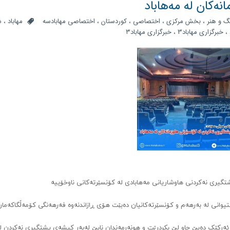
نەکان لە مەهاباد
گ و هنر
،
بخش مرکزی
،
اختصاصی
،
کوردستان
،
اختصاصی مهابادسه
مهاباد
،
ش
،
خبرگزاری مهاباد3
،
خبرگزاری مهاباد۳
تگیری نەکردنی هاوشاریانی مەهابادی لە کۆنسێرتەکانی ناوخۆییە
یوانی لە بەرهەم و کۆنسێرتەکانیان دەبێت هۆی ڕازاندنەوە فەرهەنگی کۆمەڵگاکەما
ئەرکێک دەبێ چاو لێ بکردرێت و هونەرمەندان نابێ لەبەر کیشەی پشتگیری نەکردن ل