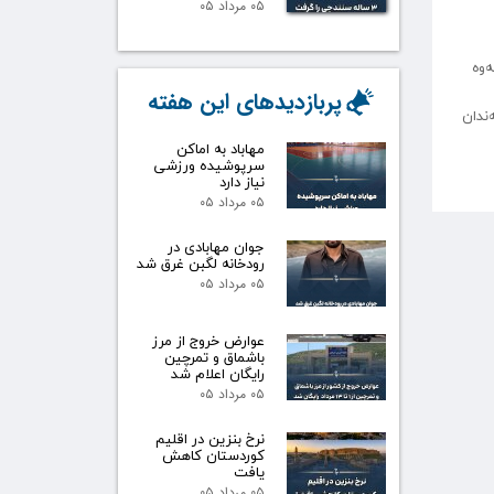
۰۵ مرداد ۰۵
تەوە
پربازدیدهای این هفته
نی پاڵپشتی لە مەهاباد هەڵوەشانەوە .هەروەها کۆنسێرتی نامۆ بڕیارە لە ٨ ڕێبەندان
مهاباد به اماکن
سرپوشیده ورزشی
نیاز دارد
۰۵ مرداد ۰۵
جوان مهابادی در
رودخانه لگبن غرق شد
۰۵ مرداد ۰۵
عوارض خروج از مرز
باشماق و تمرچین
رایگان اعلام شد
۰۵ مرداد ۰۵
نرخ بنزین در اقلیم
کوردستان کاهش
یافت
۰۵ مرداد ۰۵