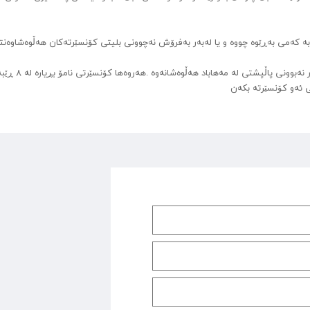
 بە کەمی بەڕێوە چووە و یا لەبەر بەفرۆش نەچوونی بلیتی کۆنسێرتەکان هەڵوەشاوەن
بۆ نموونە پێشتر کۆنسێرتی کاک حوسێن سەفامەنش هەر لەبەر نەبوو
ی ئەو کۆنسێرتە بکەن