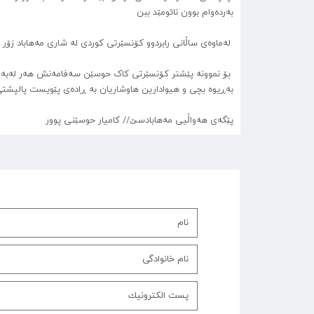
بەردەوام بوون نائومێد ببن
لەماوەی ساڵانی رابردوو کۆنسێرتی کوردی لە شاری مەهاباد زۆر
بەڕیوە بچی و هیوادارین هاوشاریان بە ڕادەی پێویست پالپشت
پێگەی هەواڵیی مەهابادسێ// کامیار حوسێنی پوور