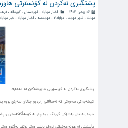
پشتگیری نەکردن لە کۆنسێرتی هاوزما
۰۶ بهمن ۱۴۰۳
اخبار مهاباد
،
کوردستان
،
کوردانه
،
فرهن
مهاباد
،
شهر مهاباد
،
مهاباد3
،
مهابادسه
،
اخبار مهاباد
،
خبر مهاباد
پشتگیری نەکردن لە کۆنسێرتی هاوزمانەکان لە مەهاباد
کیشەیەکی سەرەکی کە لەساڵانی رابردوو جێگای سەرنج بووە پش
هونەرمەندان بەشێکی گرینگ و بەرچاو لە کۆمەڵگاکەمانن و پشت
پاڵپشتی لە هونەرمەندانی ناوخۆ نابێت وەک لوتف بەڵکوو وەک 