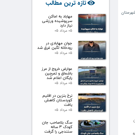
تازه ترین مطالب
هرستان
مهاباد به اماکن
سرپوشیده ورزشی
نیاز دارد
۰۵ مرداد ۰۵
جوان مهابادی در
رودخانه لگبن غرق شد
۰۵ مرداد ۰۵
عوارض خروج از مرز
باشماق و تمرچین
رایگان اعلام شد
۰۵ مرداد ۰۵
نرخ بنزین در اقلیم
کوردستان کاهش
یافت
۰۵ مرداد ۰۵
ن
سگ بلاصاحب جان
کودک ۳ ساله
سنندجی را گرفت
ە