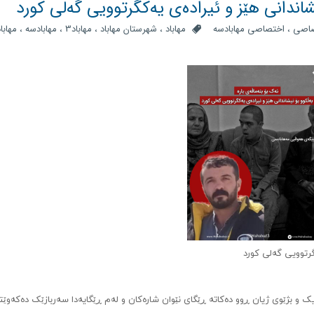
یشاندانی هێز و ئیرادەی یەکگرتوویی گەلی کورد
صاصی
،
اختصاصی مهابادسه
مهاباد
،
شهرستان مهاباد
،
مهاباد3
،
مهابادسه
،
مهاباد
کگرتوویی گەلی کورد
یک و بژێوی ژیان ڕوو دەکاتە ڕێگای نێوان شارەکان و لەم ڕێگایەدا سەربازێک دەکەوێت