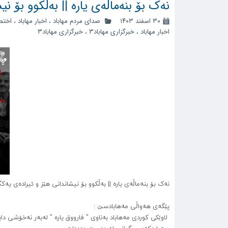
نەک بۆ بنەماڵەی یارە || بەڵکوو بۆ ن
۳۰ اسفند ۱۴۰۳
صدای مردم مهاباد
،
اخبار مهاباد
،
اخت
اخبار مهاباد
،
خبرگزاری مهاباد3
،
خبرگزاری مهاباد۳
نەک بۆ بنەماڵەی یارە || بەڵکوو بۆ نیشاندانی هێز و ئیرادەی یە
پێگەی هەواڵی مەهابادسێ :
لاوێکی کوردی مەهاباد بەناوی " فارووق یارە " لەبەر نەخۆشی دا