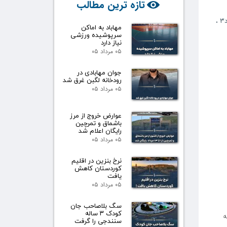
تازه ترین مطالب
۳
،
مهاباد به اماکن
سرپوشیده ورزشی
نیاز دارد
۰۵ مرداد ۰۵
جوان مهابادی در
رودخانه لگبن غرق شد
۰۵ مرداد ۰۵
عوارض خروج از مرز
باشماق و تمرچین
رایگان اعلام شد
۰۵ مرداد ۰۵
نرخ بنزین در اقلیم
کوردستان کاهش
یافت
۰۵ مرداد ۰۵
سگ بلاصاحب جان
کودک ۳ ساله
ە
سنندجی را گرفت