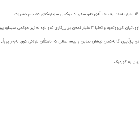
ت
ەی پۆڵایین گەلەکمان نیشان بدەین و بیسەلمێنن کە ناهێڵێن لاوێکی کورد لەبەر پووڵ 
یان بە کوردێک