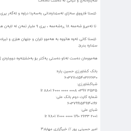
سەیارەکەی و گیانی لە دەست دەدەات
ئێستا فارووق سەزای لەسێدارەدانی بەسەردا دراوە و ئەگەر بڕی ١٢ ملیار نەدات بە بنەماڵەی ئەو سەربازە حوکمی سێدارەکەی ئەنجام دەدرێ
تا ئەمڕۆ شەممە ١٨ ڕەشەممە ، بڕی ٩ ملیار تمەن لە لایەن هاووڵاتیان کۆبووتەوە و تەنیا ٣ ملیار تمەن بۆ ڕزگاری ئەو لاوە لە ژێر حوکمی سێدارە پێویستە
ئێستا کاتی ئەوە هاتووە بە هەموو ئێران و جێهان هێزی و ئیراد
سێدارە بدرێ
هەموومان دەست لەناو دەستی یەکتر بۆ بەخشێنەوە دووبارەی ژ
بانک کشاورزی حسین یاره:
6037701540322630
شباکشاورزی:
Ir 8801 6000 0000 0008 0397 3535
شمارە کارت دوم بانک ملی:
6037991549140196
شبای ملی:
Ir 7801 7000 0000 1190 2633 2001
امیر حسینی پور // خبرگزاری مهاباد۳