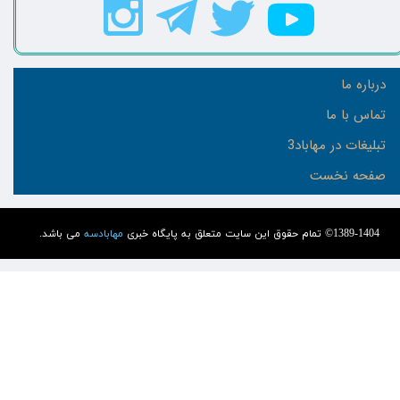
درباره ما
تماس با ما
تبلیغات در مهاباد3
صفحه نخست
1389-1404© تمام حقوق این سایت متعلق به پایگاه خبری
مهابادسه
می باشد.