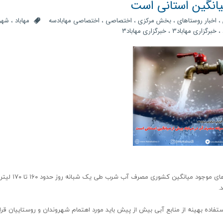
یانگین استانی است
،
اخبار روستاهای
،
بخش مرکزی
،
اختصاصی
،
اختصاصی مهابادسه
مهاباد
،
شهر
،
خبرگزاری مهاباد3
،
خبرگزاری مهاباد۳
مسعود امجدی مدیر امور آب و فاضلاب مهاباد گفت: طبق داده‌های
ده بهینه از منابع آبی بیش از پیش باید مورد اهتمام شهروندان و روستاییان قرار